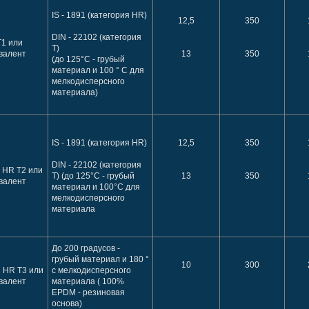
IS - 1891 (категория HR)
12,5
350
DIN - 22102 (категория
Т1 или
Т)
валент
13
350
(до 125°С - грубый
материал и 100 ° С для
мелкодисперсного
материала)
IS - 1891 (категория HR)
12,5
350
DIN - 22102 (категория
 HR T2 или
Т) (до 125°С - грубый
13
350
валент
материал и 100°С для
мелкодисперсного
материала
До 200 градусов -
грубый материал и 180 °
10
300
 HR Т3 или
с мелкодисперсного
валент
материала ( 100%
EPDM - резиновая
основа)