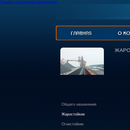
Перейти к основному содержанию
Контакты
ЖАРО
Общего назначения
Жаростойкие
Огнестойкие