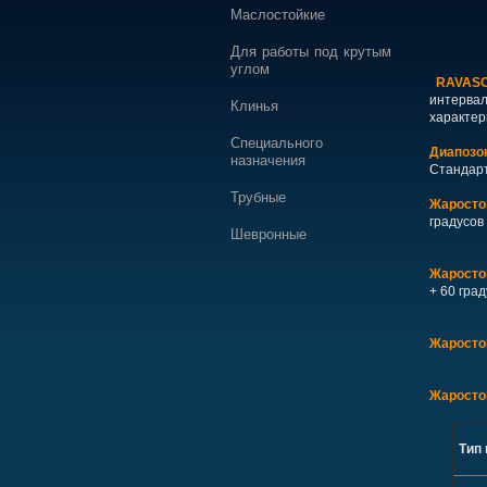
Маслостойкие
Для работы под крутым
углом
RAVAS
интерва
Клинья
характер
Специального
Диапозо
назначения
Стандарт
Трубные
Жаросто
градусов
Шевронные
Жаросто
+ 60 гра
Жаросто
Жаросто
Тип