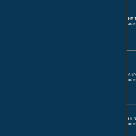
HR 
экви
SHR
экви
UHR
экви