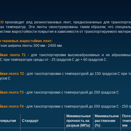
CO
производит ряд резинотканевых лент, преднозначеных для транспорти
лах температур. Эти ленты сконструированы таким образом, что специал
истики жаростойкости покрытия в зависимости от транспортируемого матери
н тканевых жаростойких лент:
ная ширина ленты 300 мм - 2400 мм.
йкая лента Т1
- для танспортировки высокоабразивных и не абразивны
 С при температуре среды от - 25 градусов С до + 60 градусов С.
йкая лента Т2
- для танспортировки с температурой до 150 градусов С при т
дусов С
йкая лента Т3
- для танспортировки с температурой до 200 градусов С
йкая лента Т4
- для танспортировки с температурой до 200 градусов С - 250 
Минимальная
Минимальное
Поте
 покрытия
Стандарт
прочность на
растяжение
темп
разрыв (МПа)
(%)
мм